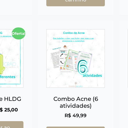
Oferta!
re HLDG
Combo Acne (6
atividades)
$
25,00
R$
49,99
r ao