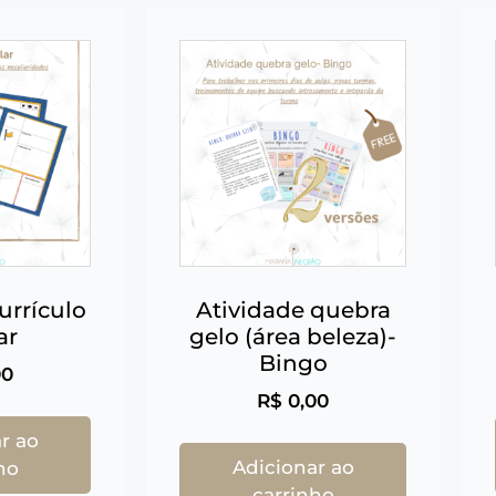
urrículo
Atividade quebra
ar
gelo (área beleza)-
Bingo
00
R$
0,00
r ao
Adicionar ao
ho
carrinho