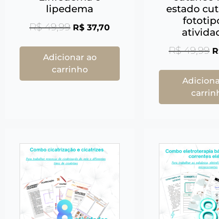
lipedema
estado cu
fototip
R$
49,99
R$
37,70
ativida
R$
49,99
R
Adicionar ao
carrinho
Adiciona
carrin