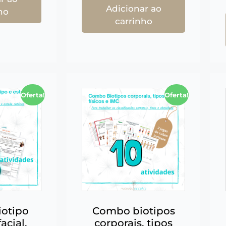
Adicionar ao
ho
carrinho
Oferta!
Oferta!
otipo
Combo biotipos
acial,
corporais, tipos