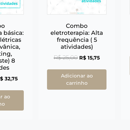
bo
Combo
a básica:
eletroterapia: Alta
létricas
frequência ( 5
vânica,
atividades)
ting,
R$
25,00
R$
15,75
ste) 8
ades
Adicionar ao
$
32,75
carrinho
r ao
ho