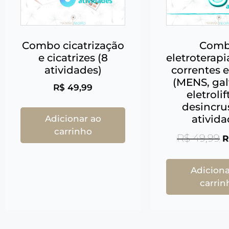
Combo cicatrização
Com
e cicatrizes (8
eletroterapi
atividades)
correntes e
(MENS, gal
R$
49,99
eletrolif
desincru
ativid
Adicionar ao
carrinho
R$
49,99
R
Adiciona
carrin