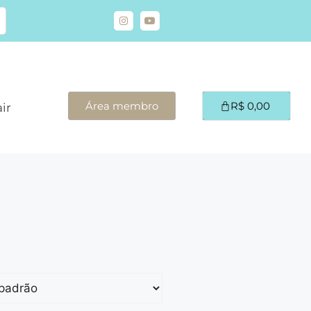
Área membro
R$
0,00
ir