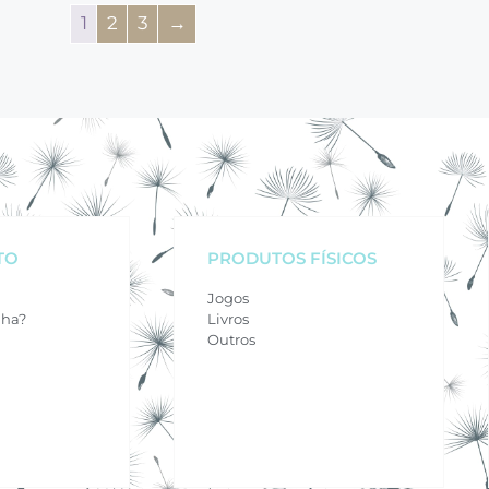
1
2
3
→
TO
PRODUTOS FÍSICOS
Jogos
nha?
Livros
Outros