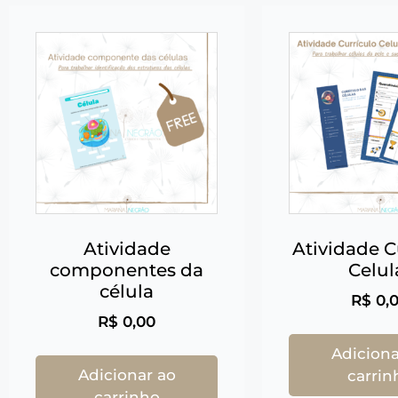
Atividade
Atividade C
componentes da
Celul
célula
R$
0,
R$
0,00
Adiciona
Adicionar ao
carrin
carrinho