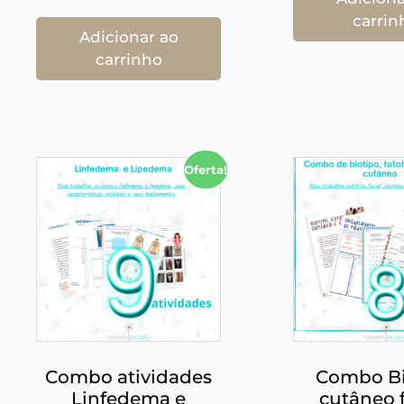
carrin
Adicionar ao
carrinho
Oferta!
Combo atividades
Combo Bi
Linfedema e
cutâneo f