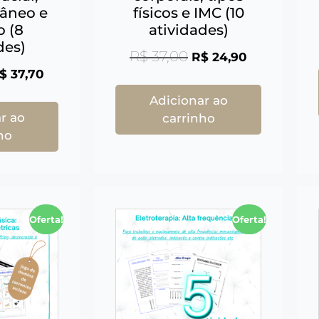
tâneo e
físicos e IMC (10
o (8
atividades)
des)
R$
37,00
R$
24,90
$
37,70
Adicionar ao
r ao
carrinho
ho
Oferta!
Oferta!