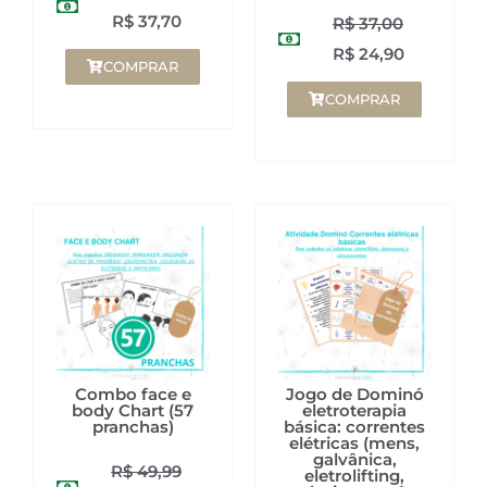
R$
37,70
R$
37,00
R$
24,90
COMPRAR
COMPRAR
Combo face e
Jogo de Dominó
body Chart (57
eletroterapia
pranchas)
básica: correntes
elétricas (mens,
galvânica,
R$
49,99
eletrolifting,