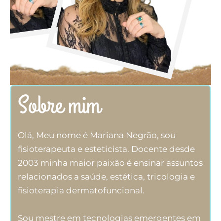
Sobre mim
Olá, Meu nome é Mariana Negrão, sou
fisioterapeuta e esteticista. Docente desde
2003 minha maior paixão é ensinar assuntos
relacionados a saúde, estética, tricologia e
fisioterapia dermatofuncional.
Sou mestre em tecnologias emergentes em