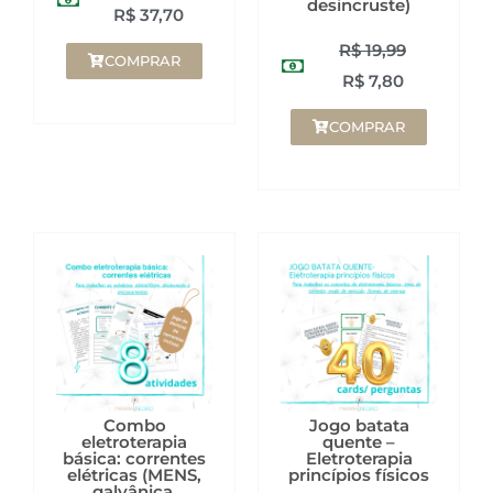
desincruste)
R$
37,70
R$
19,99
COMPRAR
R$
7,80
COMPRAR
Combo
Jogo batata
eletroterapia
quente –
básica: correntes
Eletroterapia
elétricas (MENS,
princípios físicos
galvânica,