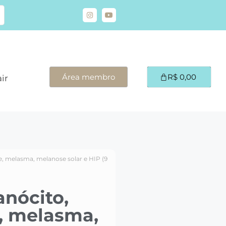
Área membro
R$
0,00
ir
 melasma, melanose solar e HIP (9
nócito,
, melasma,