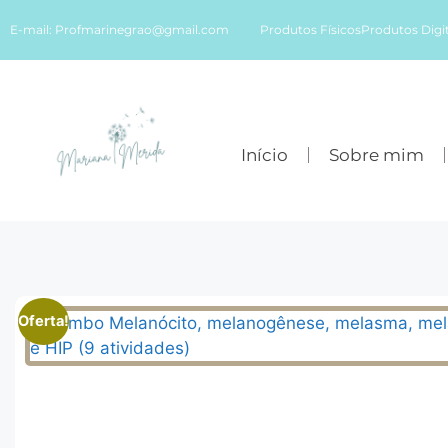
E-mail:
Profmarinegrao@gmail.com
Produtos Físicos
Produtos Digit
Início
Sobre mim
Oferta!