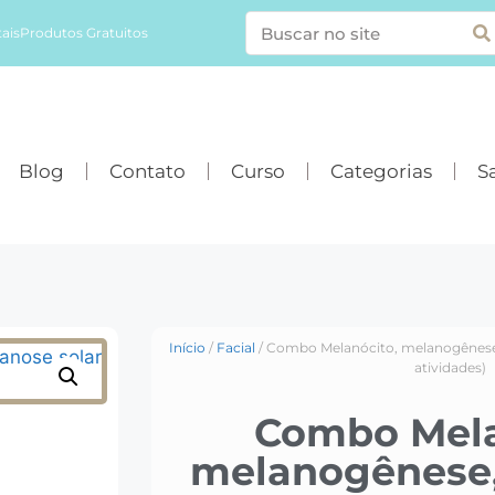
ais
Produtos Gratuitos
Blog
Contato
Curso
Categorias
Sa
Início
/
Facial
/ Combo Melanócito, melanogênese,
atividades)
Combo Mela
melanogênese