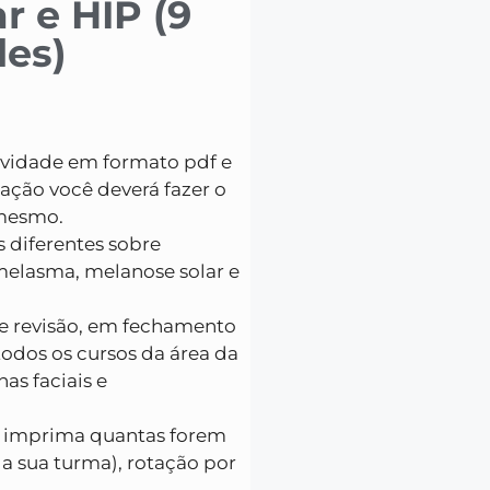
r e HIP (9
des)
ividade em formato pdf e
zação você deverá fazer o
 mesmo.
 diferentes sobre
elasma, melanose solar e
de revisão, em fechamento
todos os cursos da área da
s faciais e
 ( imprima quantas forem
a sua turma), rotação por