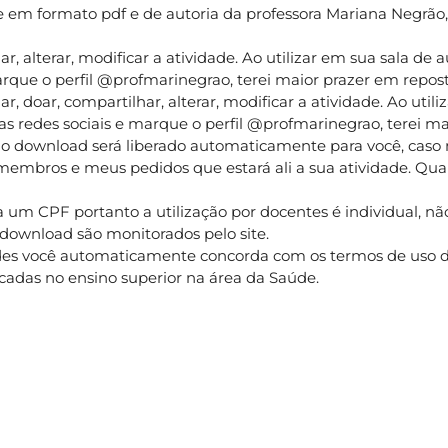
 e em formato pdf e de autoria da professora Mariana Negrão
iar, alterar, modificar a atividade. Ao utilizar em sua sala de
arque o perfil @profmarinegrao, terei maior prazer em repost
ar, doar, compartilhar, alterar, modificar a atividade. Ao utili
s redes sociais e marque o perfil @profmarinegrao, terei ma
o download será liberado automaticamente para você, caso 
embros e meus pedidos que estará ali a sua atividade. Qu
 um CPF portanto a utilização por docentes é individual, nã
e download são monitorados pelo site.
des você automaticamente concorda com os termos de uso do
ocadas no ensino superior na área da Saúde.