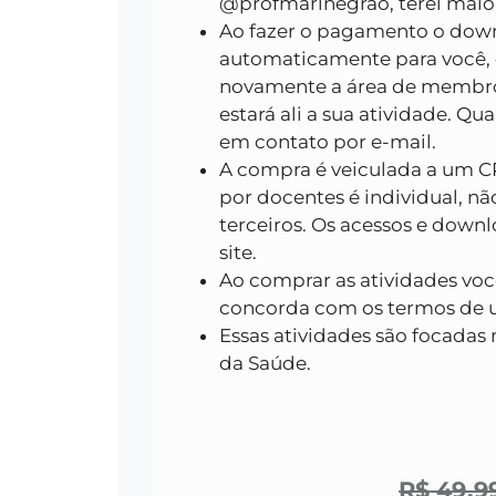
@profmarinegrao, terei maior
Ao fazer o pagamento o down
automaticamente para você, 
novamente a área de membro
estará ali a sua atividade. Q
em contato por e-mail.
A compra é veiculada a um CP
por docentes é individual, n
terceiros. Os acessos e down
site.
Ao comprar as atividades v
concorda com os termos de us
Essas atividades são focadas 
da Saúde.
R$
49,9