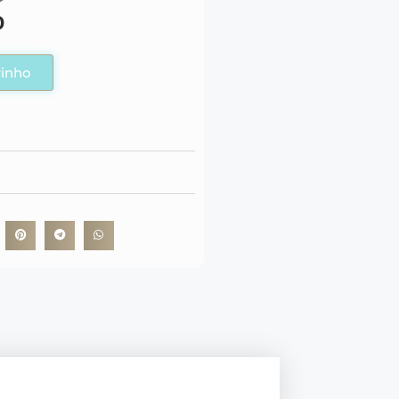
0
rinho