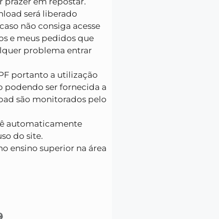
 prazer em repostar.
load será liberado
caso não consiga acesse
s e meus pedidos que
ualquer problema entrar
F portanto a utilização
ão podendo ser fornecida a
load são monitorados pelo
ocê automaticamente
o do site.
no ensino superior na área
9